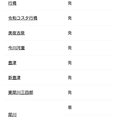
行橋
発
令和コスタ行橋
発
美夜古泉
発
今川河童
発
豊津
発
新豊津
発
東犀川三四郎
発
着
犀川