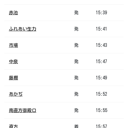
赤池
発
15:39
ふれあい生力
発
15:41
市場
発
15:43
中泉
発
15:47
藤棚
発
15:49
あかぢ
発
15:52
南直方御殿口
発
15:55
直方
着
15:57