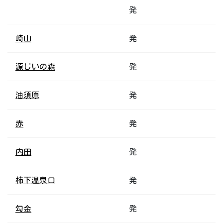
発
崎山
発
源じいの森
発
油須原
発
赤
発
内田
発
柿下温泉口
発
勾金
発