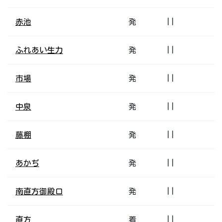
赤池
発
||
ふれあい生力
発
||
市場
発
||
中泉
発
||
藤棚
発
||
あかぢ
発
||
南直方御殿口
発
||
直方
着
||