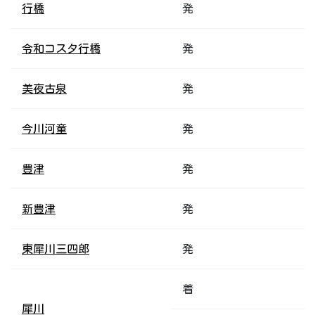
行橋
発
令和コスタ行橋
発
美夜古泉
発
今川河童
発
豊津
発
新豊津
発
東犀川三四郎
発
着
犀川