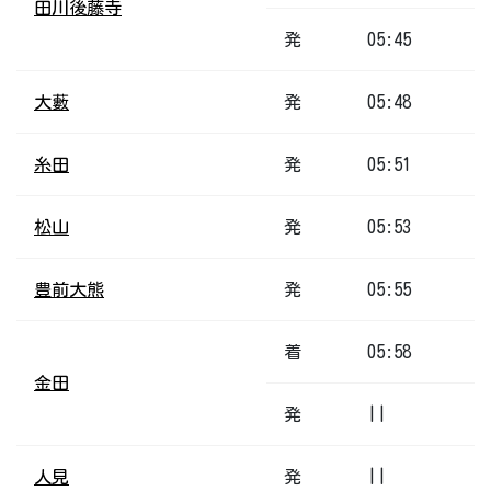
田川後藤寺
発
05:45
大藪
発
05:48
糸田
発
05:51
松山
発
05:53
豊前大熊
発
05:55
着
05:58
金田
発
||
人見
発
||