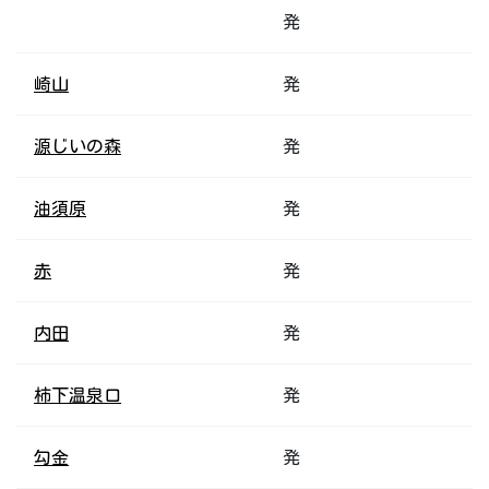
発
崎山
発
源じいの森
発
油須原
発
赤
発
内田
発
柿下温泉口
発
勾金
発