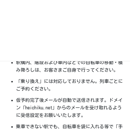
用できない場合があります。
※黒銀につきましては運行時刻のお問い合わせが多
く多客が予想
されますのでサイクルトレインのお申
込は出来ますが自転車ラック
の使用は出来ません。
ご自身および周囲に対する安全は、お客様の責任で
管理してください。
駅構内、階段および車内などでの自転車の移動・積
み降ろしは、お客さまご自身で行ってください。
「乗り換え」には対応しておりません。列車ごとに
ご予約ください。
仮予約完了後メールが自動で送信されます。ドメイ
ン「heichiku.net」からのメールを受け取れるよう
に受信設定をお願いいたします。
乗車できない駅でも、自転車を袋に入れる等で「手