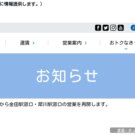
合に情報提供します。）
運賃
営業案内
おトクなき
１日フリー乗
へいちくてつ
「ちくまるキ
ーきっぷ
お知らせ
プ」
から金田駅窓口・犀川駅窓口の営業を再開します。
運賃・き