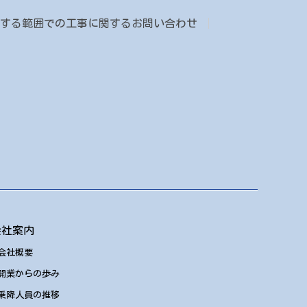
8月
9月
10月
する範囲での工事に関するお問い合わせ
7月
8月
9月
6月
7月
8月
5月
6月
7月
4月
5月
6月
3月
4月
5月
2月
3月
4月
1月
2月
会社案内
1月
会社概要
開業からの歩み
乗降人員の推移