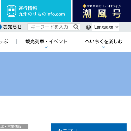
運行情報九州のりものinfo.c
お知らせ
っぷ
観光列車・イベント
へいちくを楽しむ
車券
フリ
ことこと列車 貸切予約
へいちくフェスタ
ことこと列車
「鉄印」・「鉄印
へいちくキャラクタ
へいちく沿線散策マ
油須原駅～レトロ感
おうちであそぼう！
へいちくウォーク
へいちくの魅力
ショッピング
車両紹介
ッ
帳」
ー「ちくまる」
ップ
ただよう木造駅舎～
っぷ・営業情報